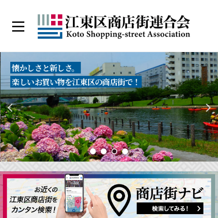
コ
ン
メ
テ
ニ
江
ン
ュ
ー
東
ツ
懐かしさと新しさ。
区
へ
楽しいお買い物を江東区の商店街で！
商
ス
店
キ
街
ッ
連
プ
合
会