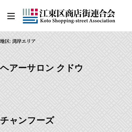
コ
ン
メ
テ
ニ
江
ン
ュ
ー
東
ツ
地区:
湾岸エリア
区
へ
商
ス
店
キ
ヘアーサロン クドウ
街
ッ
連
プ
合
会
チャンフーズ