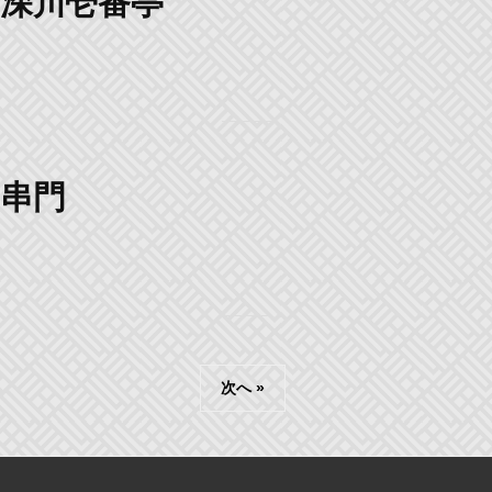
深川壱番亭
串門
投
次へ »
稿
ナ
ビ