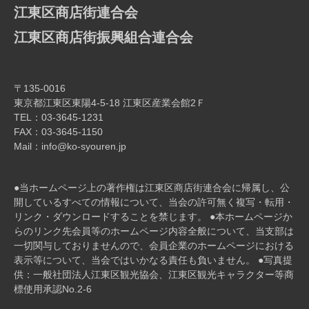
ゲ
江東区商店街連合会
ー
江東区商店街振興組合連合会
シ
ョ
ン
〒135-0016
東京都江東区東陽4-5-18 江東区産業会館2Ｆ
TEL：03-3645-1231
FAX：03-3645-1150
Mail：info@ko-syouren.jp
●当ホームページ上の著作権は江東区商店街連合会に帰属し、公
開しているすべての情報について、当会の許可無く複写・転⽤・
リンク・ダウンロードすることを禁じます。 ●本ホームページか
らのリンク先会員等のホームページ内容全般について、当⽀部は
⼀切関与しておりませんので、会員企業のホームページにおける
表⽰等について、当会ではいかなる責任も負いません。 ●写真提
供：一般社団法人江東区観光協会、江東区観光キャラクター等商
標使用承認No.2-6