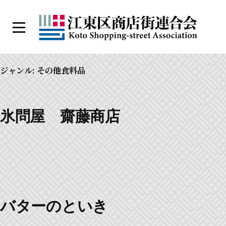
コ
ン
メ
テ
ニ
江
ン
ュ
ー
東
ツ
ジャンル:
その他食料品
区
へ
商
ス
店
キ
氷問屋 齋藤商店
街
ッ
連
プ
合
会
バターのといき