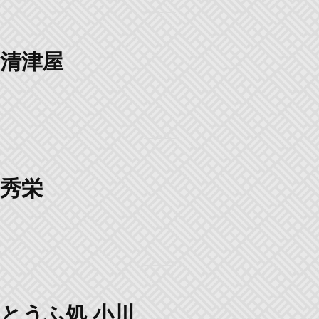
清津屋
秀栄
とうふ処 小川