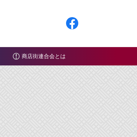
F
a
c
商店街連合会とは
e
b
o
o
k