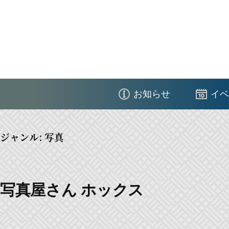
コ
ン
テ
ン
ツ
江
へ
東
ス
お知らせ
イベ
区
キ
商
ッ
店
ジャンル:
写真
プ
街
連
合
写真屋さん ホックス
会