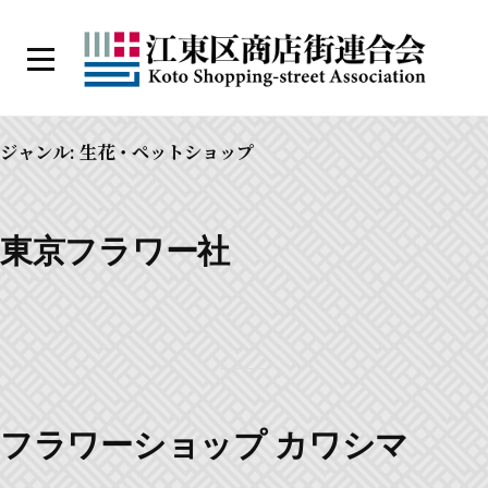
コ
ン
メ
テ
ニ
江
ン
ュ
ー
東
ツ
ジャンル:
生花・ペットショップ
区
へ
商
ス
店
キ
東京フラワー社
街
ッ
連
プ
合
会
フラワーショップ カワシマ