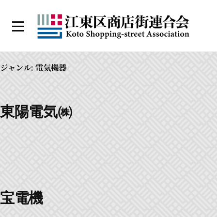
コ
ン
メ
テ
ニ
江
ン
ュ
ー
東
ツ
ジャンル:
電気機器
区
へ
商
ス
店
キ
東陽電気㈱
街
ッ
連
プ
合
会
宝電機