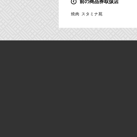
前の商品券取扱店
投
稿
焼肉 スタミナ苑
ナ
ビ
ゲ
ー
シ
ョ
ン