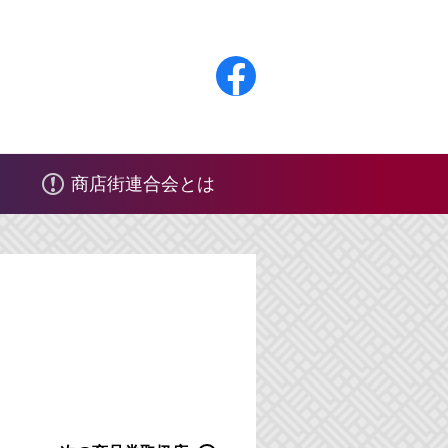
F
a
c
商店街連合会とは
e
b
o
o
k