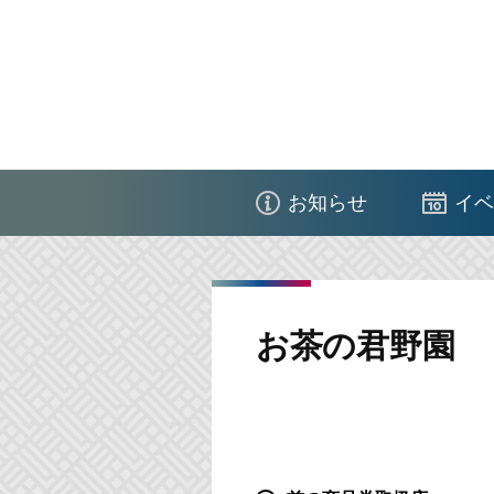
コ
ン
テ
ン
ツ
江
へ
東
ス
お知らせ
イベ
区
キ
商
ッ
店
プ
街
お茶の君野園
連
合
会