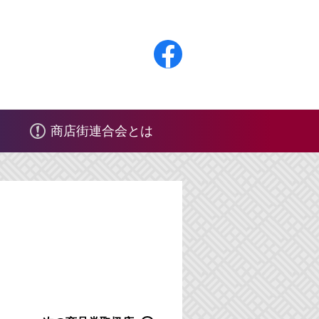
F
a
c
商店街連合会とは
e
b
o
o
k