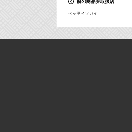
前の商品券取扱店
投
稿
ベッ甲イソガイ
ナ
ビ
ゲ
ー
シ
ョ
ン