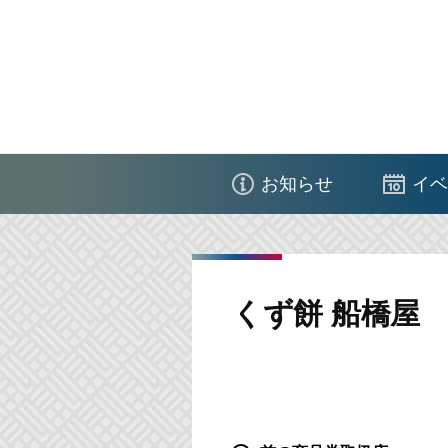
コ
ン
テ
ン
ツ
江
へ
東
ス
お知らせ
イベ
区
キ
商
ッ
店
プ
街
くず餅 船橋屋
連
合
会