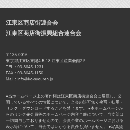
ー
シ
ョ
江東区商店街連合会
ン
江東区商店街振興組合連合会
〒135-0016
東京都江東区東陽4-5-18 江東区産業会館2Ｆ
TEL：03-3645-1231
FAX：03-3645-1150
Mail：info@ko-syouren.jp
●当ホームページ上の著作権は江東区商店街連合会に帰属し、公
開しているすべての情報について、当会の許可無く複写・転⽤・
リンク・ダウンロードすることを禁じます。 ●本ホームページか
らのリンク先会員等のホームページ内容全般について、当⽀部は
⼀切関与しておりませんので、会員企業のホームページにおける
表⽰等について、当会ではいかなる責任も負いません。 ●写真提