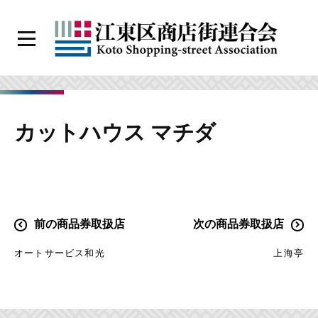
コ
ン
メ
テ
ニ
江
ン
ュ
ー
東
ツ
区
へ
カットハウス マチダ
商
ス
店
キ
街
ッ
連
プ
合
投
前の商品券取扱店
次の商品券取扱店
会
稿
オートサービス和光
上海亭
ナ
ビ
ゲ