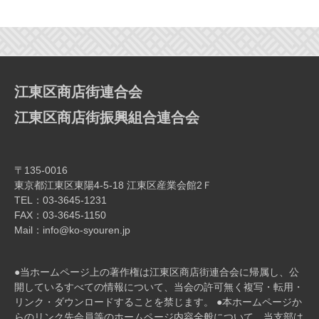
ビ
ゲ
ー
シ
ョ
江東区商店街連合会
ン
江東区商店街振興組合連合会
〒135-0016
東京都江東区東陽4-5-18 江東区産業会館2Ｆ
TEL：03-3645-1231
FAX：03-3645-1150
Mail：info@ko-syouren.jp
●当ホームページ上の著作権は江東区商店街連合会に帰属し、公
開しているすべての情報について、当会の許可無く複写・転⽤・
リンク・ダウンロードすることを禁じます。 ●本ホームページか
らのリンク先会員等のホームページ内容全般について、当⽀部は