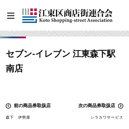
コ
ン
メ
テ
ニ
江
ン
ュ
ー
東
ツ
区
へ
セブン-イレブン 江東森下駅
商
ス
店
キ
南店
街
ッ
連
プ
合
会
投
前の商品券取扱店
次の商品券取扱店
稿
森下 伊勢屋
シラカワサービス
ナ