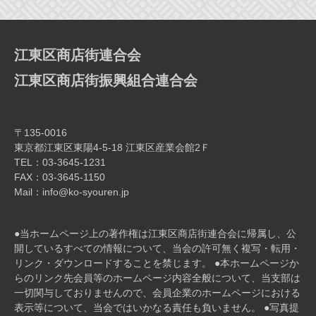
ー
シ
ョ
江東区商店街連合会
ン
江東区商店街振興組合連合会
〒135-0016
東京都江東区東陽4-5-18 江東区産業会館2Ｆ
TEL：03-3645-1231
FAX：03-3645-1150
Mail：info@ko-syouren.jp
●当ホームページ上の著作権は江東区商店街連合会に帰属し、公
開しているすべての情報について、当会の許可無く複写・転⽤・
リンク・ダウンロードすることを禁じます。 ●本ホームページか
らのリンク先会員等のホームページ内容全般について、当⽀部は
⼀切関与しておりませんので、会員企業のホームページにおける
表⽰等について、当会ではいかなる責任も負いません。 ●写真提