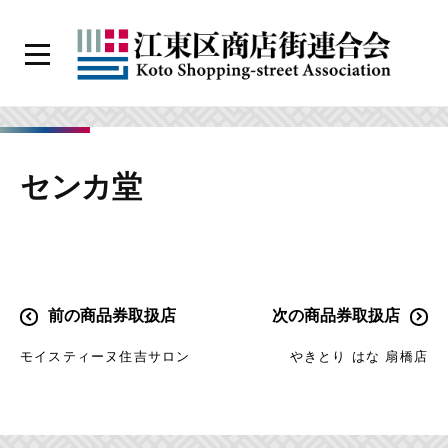
コ
ン
メ
テ
ニ
江
ン
ュ
ー
東
ツ
区
へ
センカ堂
商
ス
店
キ
街
ッ
連
プ
合
投
前の商品券取扱店
次の商品券取扱店
会
稿
モイスティーヌ住吉サロン
やきとり はな 扇橋店
ナ
ビ
ゲ