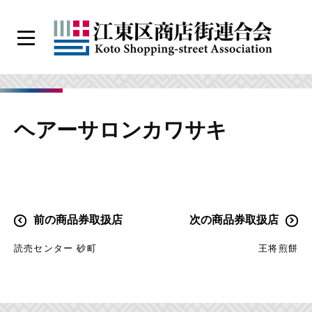
コ
ン
メ
テ
ニ
江
ン
ュ
ー
東
ツ
区
へ
ヘアーサロンカワサキ
商
ス
店
キ
街
ッ
連
プ
合
投
前の商品券取扱店
次の商品券取扱店
会
稿
読売センター 砂町
王将煎餅
ナ
ビ
ゲ