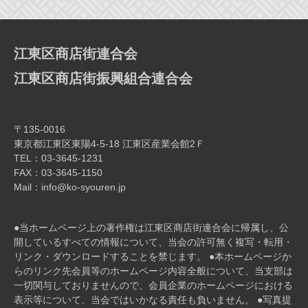
ー
シ
ョ
江東区商店街連合会
ン
江東区商店街振興組合連合会
〒135-0016
東京都江東区東陽4-5-18 江東区産業会館2Ｆ
TEL：03-3645-1231
FAX：03-3645-1150
Mail：info@ko-syouren.jp
●当ホームページ上の著作権は江東区商店街連合会に帰属し、公
開しているすべての情報について、当会の許可無く複写・転⽤・
リンク・ダウンロードすることを禁じます。 ●本ホームページか
らのリンク先会員等のホームページ内容全般について、当⽀部は
⼀切関与しておりませんので、会員企業のホームページにおける
表⽰等について、当会ではいかなる責任も負いません。 ●写真提