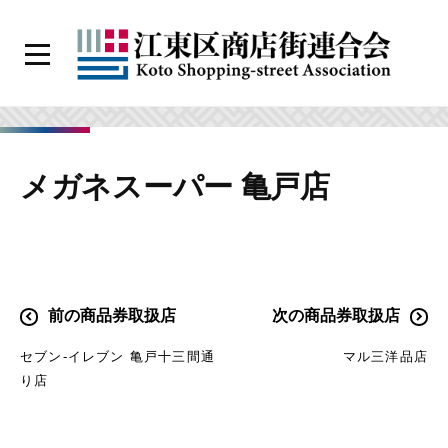
コ
ン
メ
テ
ニ
江
ン
ュ
ー
東
ツ
区
へ
メガネスーパー 亀戸店
商
ス
店
キ
街
ッ
連
プ
合
投
前の商品券取扱店
次の商品券取扱店
会
稿
セブン-イレブン 亀戸十三間通
マル三洋品店
ナ
り店
ビ
ゲ