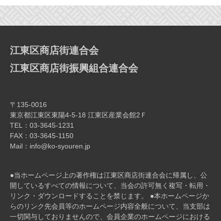
ー
シ
ョ
ン
江東区商店街連合会
江東区商店街振興組合連合会
〒135-0016
東京都江東区東陽4-5-18 江東区産業会館2Ｆ
TEL：03-3645-1231
FAX：03-3645-1150
Mail：info@ko-syouren.jp
●当ホームページ上の著作権は江東区商店街連合会に帰属し、公
開しているすべての情報について、当会の許可無く複写・転⽤・
リンク・ダウンロードすることを禁じます。 ●本ホームページか
らのリンク先会員等のホームページ内容全般について、当⽀部は
⼀切関与しておりませんので、会員企業のホームページにおける