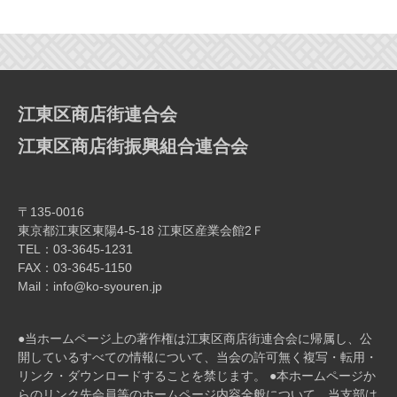
ビ
ゲ
ー
シ
ョ
江東区商店街連合会
ン
江東区商店街振興組合連合会
〒135-0016
東京都江東区東陽4-5-18 江東区産業会館2Ｆ
TEL：03-3645-1231
FAX：03-3645-1150
Mail：info@ko-syouren.jp
●当ホームページ上の著作権は江東区商店街連合会に帰属し、公
開しているすべての情報について、当会の許可無く複写・転⽤・
リンク・ダウンロードすることを禁じます。 ●本ホームページか
らのリンク先会員等のホームページ内容全般について、当⽀部は