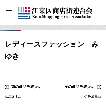
コ
ン
メ
テ
ニ
江
ン
ュ
ー
東
ツ
区
へ
レディースファッション み
商
ス
店
キ
ゆき
街
ッ
連
プ
合
会
投
前の商品券取扱店
次の商品券取扱店
稿
近江屋本店
伊勢屋鬼頭
ナ