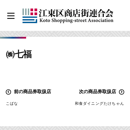
コ
ン
メ
テ
ニ
江
ン
ュ
ー
東
ツ
区
へ
㈱七福
商
ス
店
キ
街
ッ
連
プ
合
投
前の商品券取扱店
次の商品券取扱店
会
稿
こばな
和食ダイニングたけちゃん
ナ
ビ
ゲ