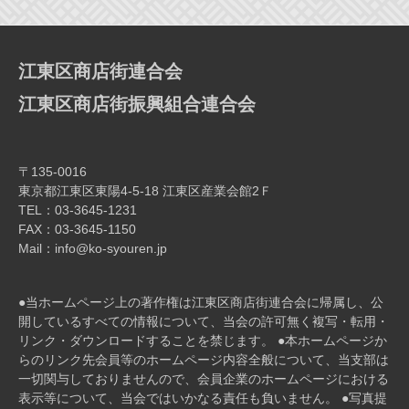
ー
シ
ョ
江東区商店街連合会
ン
江東区商店街振興組合連合会
〒135-0016
東京都江東区東陽4-5-18 江東区産業会館2Ｆ
TEL：03-3645-1231
FAX：03-3645-1150
Mail：info@ko-syouren.jp
●当ホームページ上の著作権は江東区商店街連合会に帰属し、公
開しているすべての情報について、当会の許可無く複写・転⽤・
リンク・ダウンロードすることを禁じます。 ●本ホームページか
らのリンク先会員等のホームページ内容全般について、当⽀部は
⼀切関与しておりませんので、会員企業のホームページにおける
表⽰等について、当会ではいかなる責任も負いません。 ●写真提