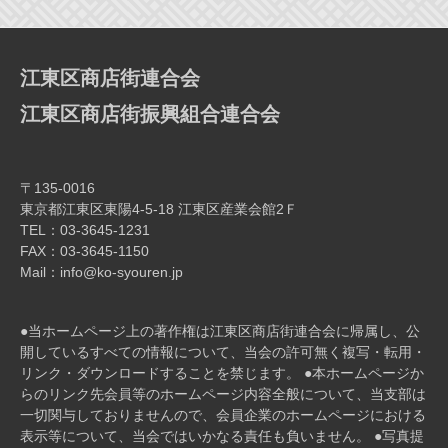
ー
シ
ョ
江東区商店街連合会
ン
江東区商店街振興組合連合会
〒135-0016
東京都江東区東陽4-5-18 江東区産業会館2Ｆ
TEL：03-3645-1231
FAX：03-3645-1150
Mail：info@ko-syouren.jp
●当ホームページ上の著作権は江東区商店街連合会に帰属し、公
開しているすべての情報について、当会の許可無く複写・転⽤・
リンク・ダウンロードすることを禁じます。 ●本ホームページか
らのリンク先会員等のホームページ内容全般について、当⽀部は
⼀切関与しておりませんので、会員企業のホームページにおける
表⽰等について、当会ではいかなる責任も負いません。 ●写真提