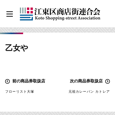
コ
ン
メ
テ
ニ
江
ン
ュ
ー
東
ツ
区
へ
乙女や
商
ス
店
キ
街
ッ
連
プ
合
投
前の商品券取扱店
次の商品券取扱店
会
稿
フローリスト大塚
元祖カレーパン カトレア
ナ
ビ
ゲ