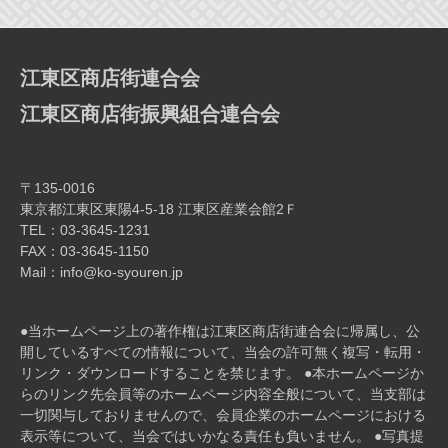
ー
シ
ョ
江東区商店街連合会
ン
江東区商店街振興組合連合会
〒135-0016
東京都江東区東陽4-5-18 江東区産業会館2Ｆ
TEL：03-3645-1231
FAX：03-3645-1150
Mail：info@ko-syouren.jp
●当ホームページ上の著作権は江東区商店街連合会に帰属し、公
開しているすべての情報について、当会の許可無く複写・転⽤・
リンク・ダウンロードすることを禁じます。 ●本ホームページか
らのリンク先会員等のホームページ内容全般について、当⽀部は
⼀切関与しておりませんので、会員企業のホームページにおける
表⽰等について、当会ではいかなる責任も負いません。 ●写真提