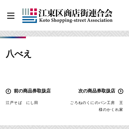
コ
ン
メ
テ
ニ
江
ン
ュ
ー
東
ツ
区
へ
八べえ
商
ス
店
キ
街
ッ
連
プ
合
投
前の商品券取扱店
次の商品券取扱店
会
稿
江戸そば にし田
ごろねのくにのパン工房 王
ナ
様のかくれ家
ビ
ゲ