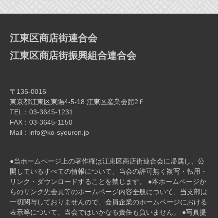
ー
シ
ョ
江東区商店街連合会
ン
江東区商店街振興組合連合会
〒135-0016
東京都江東区東陽4-5-18 江東区産業会館2Ｆ
TEL：03-3645-1231
FAX：03-3645-1150
Mail：info@ko-syouren.jp
●当ホームページ上の著作権は江東区商店街連合会に帰属し、公
開しているすべての情報について、当会の許可無く複写・転⽤・
リンク・ダウンロードすることを禁じます。 ●本ホームページか
らのリンク先会員等のホームページ内容全般について、当⽀部は
⼀切関与しておりませんので、会員企業のホームページにおける
表⽰等について、当会ではいかなる責任も負いません。 ●写真提