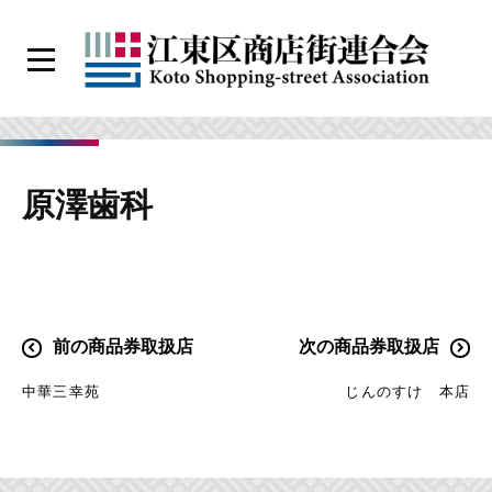
コ
ン
メ
テ
ニ
江
ン
ュ
ー
東
ツ
区
へ
原澤歯科
商
ス
店
キ
街
ッ
連
プ
合
投
前の商品券取扱店
次の商品券取扱店
会
稿
中華三幸苑
じんのすけ 本店
ナ
ビ
ゲ