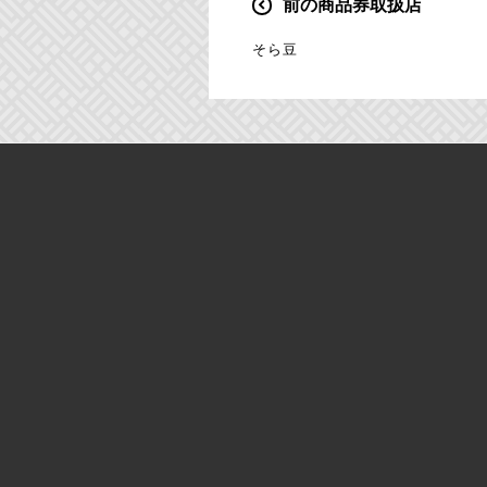
前の商品券取扱店
投
稿
そら豆
ナ
ビ
ゲ
ー
シ
ョ
ン