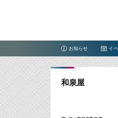
コ
ン
テ
ン
ツ
江
へ
東
ス
お知らせ
イベ
区
キ
商
ッ
店
プ
街
和泉屋
連
合
会