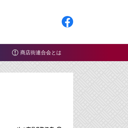
F
a
c
商店街連合会とは
e
b
o
o
k