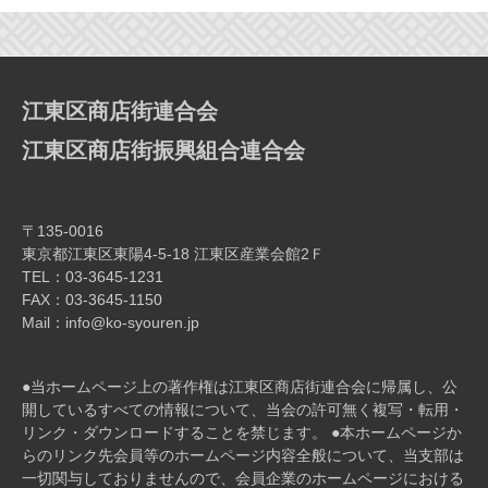
ー
シ
ョ
ン
江東区商店街連合会
江東区商店街振興組合連合会
〒135-0016
東京都江東区東陽4-5-18 江東区産業会館2Ｆ
TEL：03-3645-1231
FAX：03-3645-1150
Mail：info@ko-syouren.jp
●当ホームページ上の著作権は江東区商店街連合会に帰属し、公
開しているすべての情報について、当会の許可無く複写・転⽤・
リンク・ダウンロードすることを禁じます。 ●本ホームページか
らのリンク先会員等のホームページ内容全般について、当⽀部は
⼀切関与しておりませんので、会員企業のホームページにおける