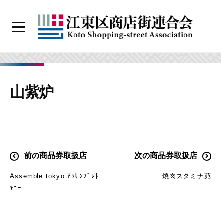
コ
ン
メ
テ
ニ
江
ン
ュ
ー
東
ツ
区
へ
山紫炉
商
ス
店
キ
街
ッ
連
プ
合
投
前の商品券取扱店
次の商品券取扱店
会
稿
Assemble tokyo ｱｯｻﾝﾌﾞﾚﾄｰ
焼肉スタミナ苑
ナ
ｷｮｰ
ビ
ゲ