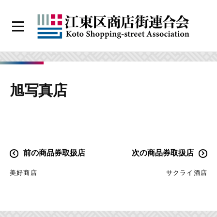
コ
ン
メ
テ
ニ
江
ン
ュ
ー
東
ツ
区
へ
旭写真店
商
ス
店
キ
街
ッ
連
プ
合
投
前の商品券取扱店
次の商品券取扱店
会
稿
美好商店
サクライ酒店
ナ
ビ
ゲ