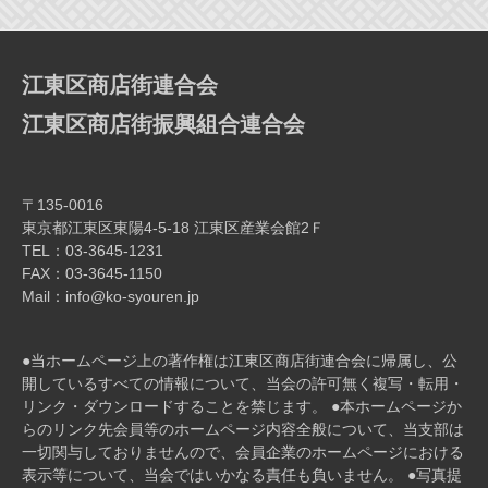
ー
シ
ョ
江東区商店街連合会
ン
江東区商店街振興組合連合会
〒135-0016
東京都江東区東陽4-5-18 江東区産業会館2Ｆ
TEL：03-3645-1231
FAX：03-3645-1150
Mail：info@ko-syouren.jp
●当ホームページ上の著作権は江東区商店街連合会に帰属し、公
開しているすべての情報について、当会の許可無く複写・転⽤・
リンク・ダウンロードすることを禁じます。 ●本ホームページか
らのリンク先会員等のホームページ内容全般について、当⽀部は
⼀切関与しておりませんので、会員企業のホームページにおける
表⽰等について、当会ではいかなる責任も負いません。 ●写真提