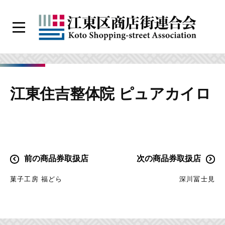
コ
ン
メ
テ
ニ
江
ン
ュ
ー
東
ツ
区
へ
江東住吉整体院 ピュアカイロ
商
ス
店
キ
街
ッ
連
プ
合
投
前の商品券取扱店
次の商品券取扱店
会
稿
菓子工房 福どら
深川冨士見
ナ
ビ
ゲ