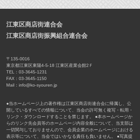
ー
シ
ョ
江東区商店街連合会
ン
江東区商店街振興組合連合会
〒135-0016
東京都江東区東陽4-5-18 江東区産業会館2Ｆ
TEL：03-3645-1231
FAX：03-3645-1150
Mail：info@ko-syouren.jp
●当ホームページ上の著作権は江東区商店街連合会に帰属し、公
開しているすべての情報について、当会の許可無く複写・転⽤・
リンク・ダウンロードすることを禁じます。 ●本ホームページか
らのリンク先会員等のホームページ内容全般について、当⽀部は
⼀切関与しておりませんので、会員企業のホームページにおける
表⽰等について、当会ではいかなる責任も負いません。 ●写真提