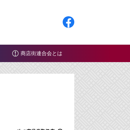
F
a
c
商店街連合会とは
e
b
o
o
k