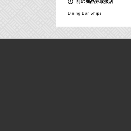
前の商品券取扱店
投
稿
Dining Bar Ships
ナ
ビ
ゲ
ー
シ
ョ
ン