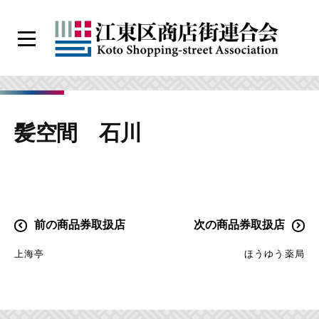
コ
ン
メ
テ
ニ
江
ン
ュ
ー
東
ツ
区
へ
髪空間 石川
商
ス
店
キ
街
ッ
連
プ
合
投
前の商品券取扱店
次の商品券取扱店
会
稿
上海亭
ほうゆう薬局
ナ
ビ
ゲ