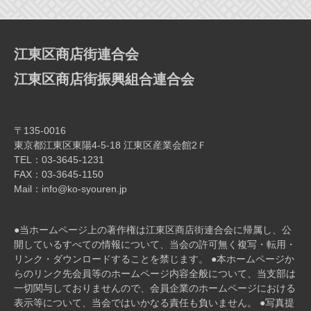
ー
シ
ョ
江東区商店街連合会
ン
江東区商店街振興組合連合会
〒135-0016
東京都江東区東陽4-5-18 江東区産業会館2Ｆ
TEL：03-3645-1231
FAX：03-3645-1150
Mail：info@ko-syouren.jp
●当ホームページ上の著作権は江東区商店街連合会に帰属し、公
開しているすべての情報について、当会の許可無く複写・転⽤・
リンク・ダウンロードすることを禁じます。 ●本ホームページか
らのリンク先会員等のホームページ内容全般について、当⽀部は
⼀切関与しておりませんので、会員企業のホームページにおける
表⽰等について、当会ではいかなる責任も負いません。 ●写真提