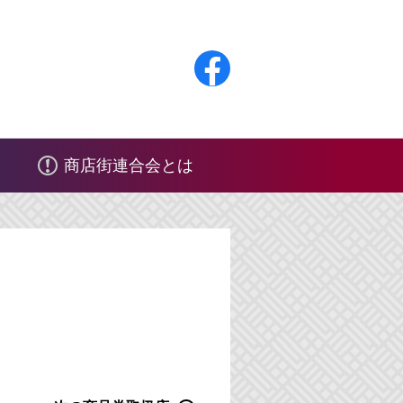
F
a
c
商店街連合会とは
e
b
o
o
k