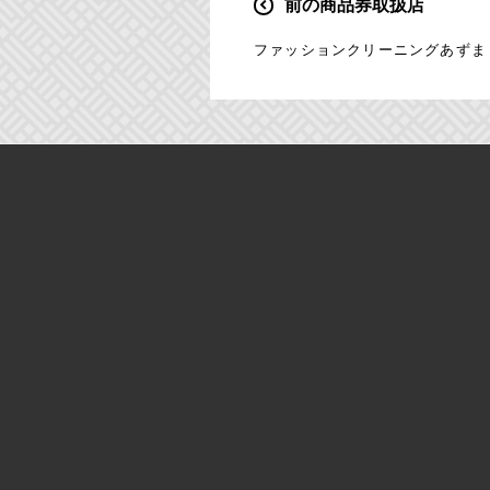
前の商品券取扱店
投
稿
ファッションクリーニングあずま
ナ
ビ
ゲ
ー
シ
ョ
ン