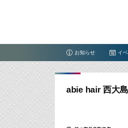
コ
ン
テ
ン
ツ
江
へ
東
ス
お知らせ
イベ
区
キ
商
ッ
店
プ
街
abie hair 西大
連
合
会