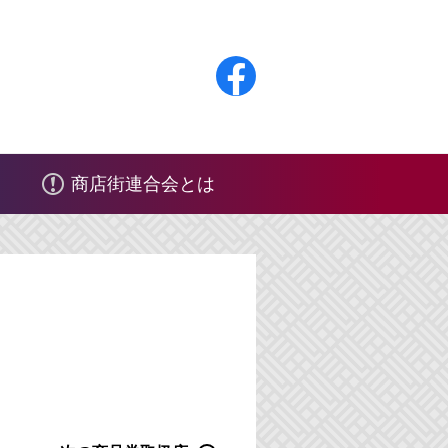
F
a
c
商店街連合会とは
e
b
o
o
k