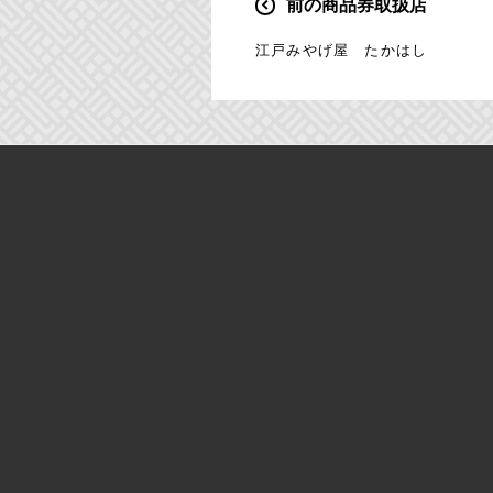
前の商品券取扱店
投
稿
江戸みやげ屋 たかはし
ナ
ビ
ゲ
ー
シ
ョ
ン