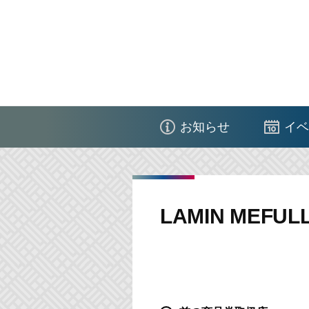
コ
ン
テ
ン
ツ
江
へ
東
ス
お知らせ
イベ
区
キ
商
ッ
店
プ
街
LAMIN MEFU
連
合
会