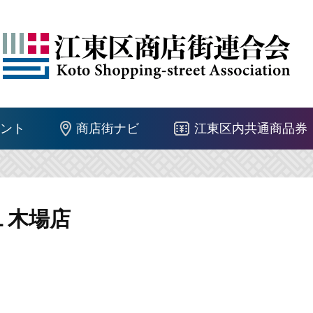
ント
商店街ナビ
江東区内共通商品券
LL 木場店