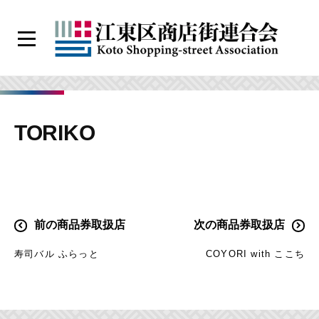
コ
ン
メ
テ
ニ
江
ン
ュ
ー
東
ツ
区
へ
TORIKO
商
ス
店
キ
街
ッ
連
プ
合
投
前の商品券取扱店
次の商品券取扱店
会
稿
寿司バル ふらっと
COYORI with ここち
ナ
ビ
ゲ