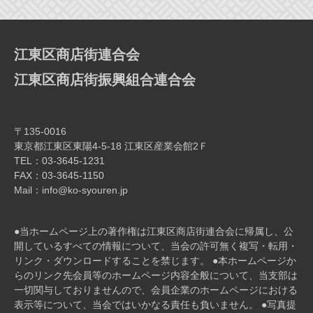
ー
シ
ョ
江東区商店街連合会
ン
江東区商店街振興組合連合会
〒135-0016
東京都江東区東陽4-5-18 江東区産業会館2Ｆ
TEL：03-3645-1231
FAX：03-3645-1150
Mail：info@ko-syouren.jp
●当ホームページ上の著作権は江東区商店街連合会に帰属し、公
開しているすべての情報について、当会の許可無く複写・転⽤・
リンク・ダウンロードすることを禁じます。 ●本ホームページか
らのリンク先会員等のホームページ内容全般について、当⽀部は
⼀切関与しておりませんので、会員企業のホームページにおける
表⽰等について、当会ではいかなる責任も負いません。 ●写真提