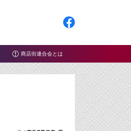
F
a
c
商店街連合会とは
e
b
o
o
k