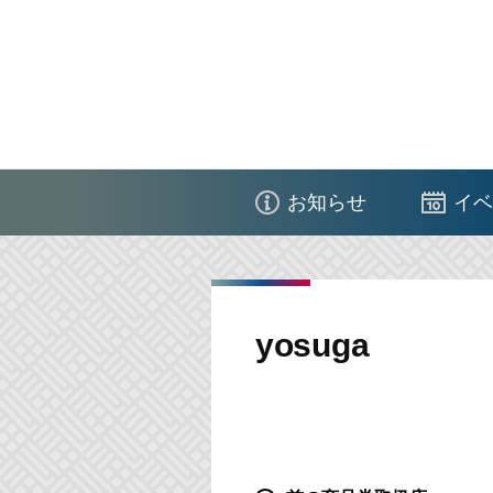
コ
ン
テ
ン
ツ
江
へ
東
ス
お知らせ
イベ
区
キ
商
ッ
店
プ
街
yosuga
連
合
会