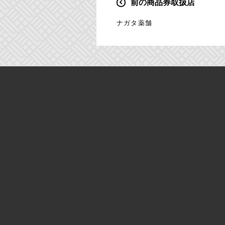
前の商品券取扱店
投
稿
ナガタ薬舗
ナ
ビ
ゲ
ー
シ
ョ
ン