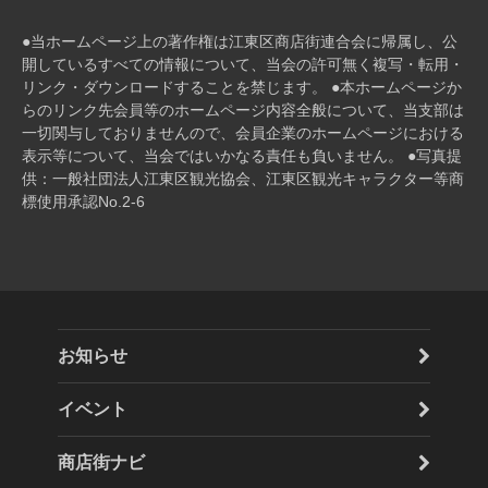
店
●当ホームページ上の著作権は江東区商店街連合会に帰属し、公
街
開しているすべての情報について、当会の許可無く複写・転⽤・
リンク・ダウンロードすることを禁じます。 ●本ホームページか
らのリンク先会員等のホームページ内容全般について、当⽀部は
振
⼀切関与しておりませんので、会員企業のホームページにおける
表⽰等について、当会ではいかなる責任も負いません。 ●写真提
興
供：一般社団法人江東区観光協会、江東区観光キャラクター等商
標使用承認No.2-6
組
合
2
お知らせ
0
イベント
2
1
商店街ナビ
年