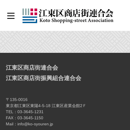
コ
ン
メ
テ
ニ
江
ン
ュ
ー
東
ツ
大
区
へ
商
ス
島
店
キ
江東区商店街連合会
街
ッ
中
連
プ
江東区商店街振興組合連合会
合
の
会
〒135-0016
橋
東京都江東区東陽4-5-18 江東区産業会館2Ｆ
TEL：03-3645-1231
商
FAX：03-3645-1150
Mail：info@ko-syouren.jp