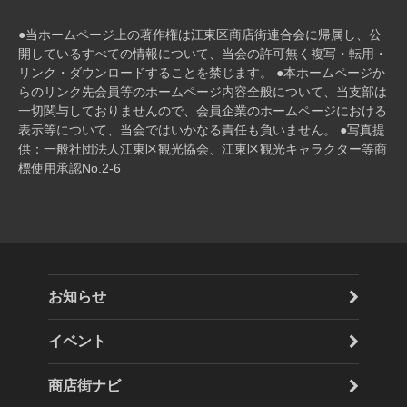
興
●当ホームページ上の著作権は江東区商店街連合会に帰属し、公
組
開しているすべての情報について、当会の許可無く複写・転⽤・
リンク・ダウンロードすることを禁じます。 ●本ホームページか
らのリンク先会員等のホームページ内容全般について、当⽀部は
合
⼀切関与しておりませんので、会員企業のホームページにおける
表⽰等について、当会ではいかなる責任も負いません。 ●写真提
2
供：一般社団法人江東区観光協会、江東区観光キャラクター等商
標使用承認No.2-6
0
2
1
年
2
お知らせ
月
イベント
1
商店街ナビ
7