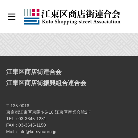
コ
ン
メ
テ
ニ
江
ン
ュ
ー
東
ツ
高
区
へ
商
ス
橋
店
キ
江東区商店街連合会
街
ッ
商
連
プ
江東区商店街振興組合連合会
合
店
会
〒135-0016
街
東京都江東区東陽4-5-18 江東区産業会館2Ｆ
TEL：03-3645-1231
振
FAX：03-3645-1150
Mail：info@ko-syouren.jp