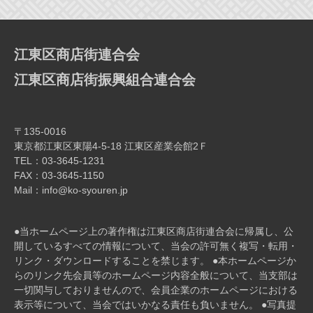
ー
シ
ョ
江東区商店街連合会
ン
江東区商店街振興組合連合会
〒135-0016
東京都江東区東陽4-5-18 江東区産業会館2Ｆ
TEL：03-3645-1231
FAX：03-3645-1150
Mail：info@ko-syouren.jp
●当ホームページ上の著作権は江東区商店街連合会に帰属し、公
開しているすべての情報について、当会の許可無く複写・転⽤・
リンク・ダウンロードすることを禁じます。 ●本ホームページか
らのリンク先会員等のホームページ内容全般について、当⽀部は
⼀切関与しておりませんので、会員企業のホームページにおける
表⽰等について、当会ではいかなる責任も負いません。 ●写真提