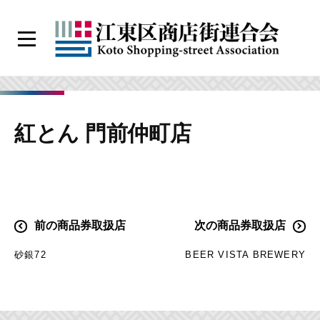
コ
ン
メ
テ
ニ
江
ン
ュ
ー
東
ツ
区
へ
紅とん 門前仲町店
商
ス
店
キ
街
ッ
連
プ
合
投
前の商品券取扱店
次の商品券取扱店
会
稿
砂銀72
BEER VISTA BREWERY
ナ
ビ
ゲ