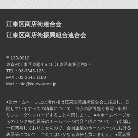
ー
シ
ョ
江東区商店街連合会
ン
江東区商店街振興組合連合会
〒135-0016
東京都江東区東陽4-5-18 江東区産業会館2Ｆ
TEL：03-3645-1231
FAX：03-3645-1150
Mail：info@ko-syouren.jp
●当ホームページ上の著作権は江東区商店街連合会に帰属し、公
開しているすべての情報について、当会の許可無く複写・転⽤・
リンク・ダウンロードすることを禁じます。 ●本ホームページか
らのリンク先会員等のホームページ内容全般について、当⽀部は
⼀切関与しておりませんので、会員企業のホームページにおける
表⽰等について、当会ではいかなる責任も負いません。 ●写真提