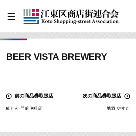
コ
ン
メ
テ
ニ
江
ン
ュ
ー
東
ツ
区
へ
BEER VISTA BREWERY
商
ス
店
キ
街
ッ
連
プ
合
投
前の商品券取扱店
次の商品券取扱店
会
稿
紅とん 門前仲町店
地酒 やすだ
ナ
ビ
ゲ