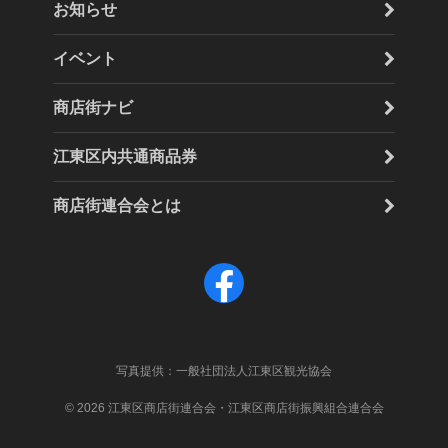
お知らせ
イベント
商店街ナビ
江東区内共通商品券
商店街連合会とは
F
a
c
写真提供：一般社団法人江東区観光協会
e
© 2026 江東区商店街連合会・江東区商店街振興組合連合会
b