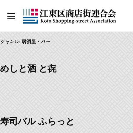
コ
ン
メ
テ
ニ
江
ン
ュ
ー
東
ツ
ジャンル:
居酒屋・バー
区
へ
商
ス
店
キ
めしと酒 と㐂
街
ッ
連
プ
合
会
寿司バル ふらっと