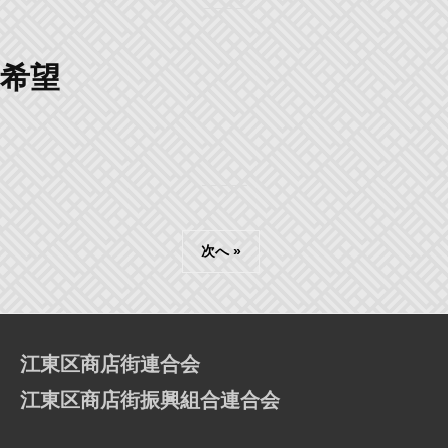
希望
投
次へ »
稿
ナ
ビ
ゲ
江東区商店街連合会
ー
江東区商店街振興組合連合会
シ
ョ